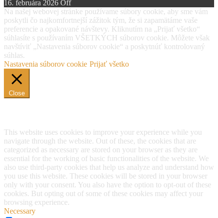
16. februára 2026
Off
Na našej webovej stránke používame súbory cookie, aby sme vám
poskytli čo najkomfortnejší zážitok tým, že si zapamätáme vaše
preferencie a opakované návštevy. Kliknutím na „Prijať všetko“
súhlasíte s používaním VŠETKÝCH súborov cookie. Môžete však
navštíviť „Nastavenia súborov cookie“ a poskytnúť kontrolovaný
súhlas.
Nastavenia súborov cookie
Prijať všetko
Close
Privacy Overview
This website uses cookies to improve your experience while you
navigate through the website. Out of these, the cookies that are
categorized as necessary are stored on your browser as they are
essential for the working of basic functionalities of the website. We
also use third-party cookies that help us analyze and understand how
you use this website. These cookies will be stored in your browser
only with your consent. You also have the option to opt-out of these
cookies. But opting out of some of these cookies may affect your
browsing experience.
Necessary