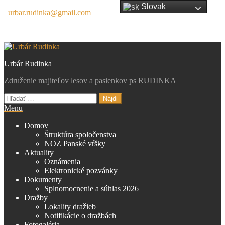
Slovak
Preskočiť
urbar.rudinka@gmail.com
na
obsah
Urbár Rudinka
Združenie majiteľov lesov a pasienkov ps RUDINKA
Hľadať:
Menu
Domov
Štruktúra spoločenstva
NOZ Panské vŕšky
Aktuality
Oznámenia
Elektronické pozvánky
Dokumenty
Splnomocnenie a súhlas 2026
Dražby
Lokality dražieb
Notifikácie o dražbách
Fotogaléria