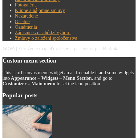
Fotogaléria
Kúpne a nájomne zmluvy
Nezaradené
Ostatné
Oznámenia
Zápisnice zo schôdzí výboru
Zmluvy o založení spoločenstva
| Združenie majiteľov lesov a pasienkov p.s. Rudinka
2026
©
Custom menu section
This is off canvas menu widget area. To enable it add some widgets
into
Appearance – Widgets – Menu Section
, and go to
Customizer – Main menu
to set the icon position.
Popular posts