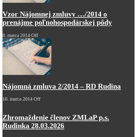
Vzor Nájomnej zmluvy …/2014 o
prenájme poľnohospodárskej pôdy
8. marca 2014
Off
Nájomná zmluva 2/2014 – RD Rudina
10. marca 2014
Off
Zhromaždenie členov ZMLaP p.s.
Rudinka 28.03.2026