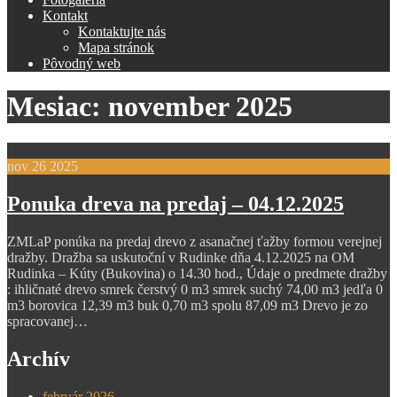
Kontakt
Kontaktujte nás
Mapa stránok
Pôvodný web
Mesiac:
november 2025
nov
26
2025
Ponuka dreva na predaj – 04.12.2025
ZMLaP ponúka na predaj drevo z asanačnej ťažby formou verejnej
dražby. Dražba sa uskutoční v Rudinke dňa 4.12.2025 na OM
Rudinka – Kúty (Bukovina) o 14.30 hod., Údaje o predmete dražby
: ihličnaté drevo smrek čerstvý 0 m3 smrek suchý 74,00 m3 jedľa 0
m3 borovica 12,39 m3 buk 0,70 m3 spolu 87,09 m3 Drevo je zo
spracovanej…
Archív
február 2026