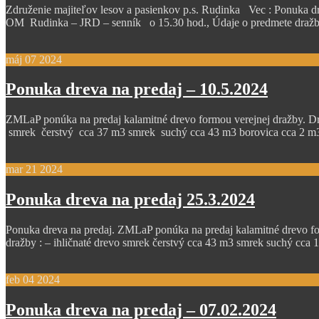
Združenie majiteľov lesov a pasienkov p.s. Rudinka Vec : Ponuka 
OM Rudinka – JRD – senník o 15.30 hod., Údaje o pre
máj
07
2024
Ponuka dreva na predaj – 10.5.2024
ZMLaP ponúka na predaj kalamitné drevo formou verejnej dražby. D
smrek čerstvý cca 37 m3 smrek suchý cca 43 m3 borovica cca 2 m
mar
21
2024
Ponuka dreva na predaj 25.3.2024
Ponuka dreva na predaj. ZMLaP ponúka na predaj kalamitné drevo fo
dražby : – ihličnaté drevo smrek čerstvý cca 43 m3 smrek suchý cc
feb
04
2024
Ponuka dreva na predaj – 07.02.2024