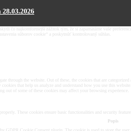
 28.03.2026
tli čo najkomfortnejší zážitok tým, že si zapamätáme vaše preferencie
avenia súborov cookie“ a poskytnúť kontrolovaný súhlas.
e through the website. Out of these, the cookies that are categorized a
rty cookies that help us analyze and understand how you use this websit
ting out of some of these cookies may affect your browsing experience.
 properly. These cookies ensure basic functionalities and security featu
Popis
t by GDPR Cookie Consent plugin. The cookie is used to store the user c