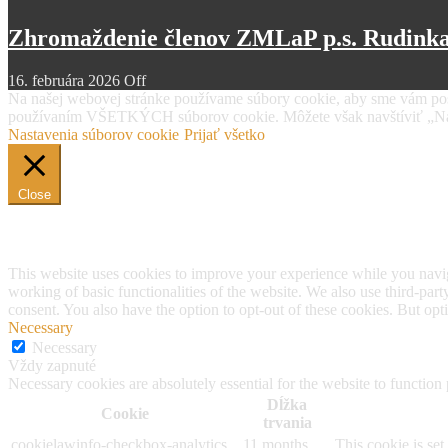
Zhromaždenie členov ZMLaP p.s. Rudinka
16. februára 2026
Off
Na našej webovej stránke používame súbory cookie, aby sme vám posky
používaním VŠETKÝCH súborov cookie. Môžete však navštíviť „Nast
Nastavenia súborov cookie
Prijať všetko
Close
Privacy Overview
This website uses cookies to improve your experience while you navigat
working of basic functionalities of the website. We also use third-pa
consent. You also have the option to opt-out of these cookies. But op
Necessary
Necessary
Vždy zapnuté
Necessary cookies are absolutely essential for the website to function
Dĺžka
Cookie
trvania
cookielawinfo-checkbox-analytics
11 months
This cookie is se