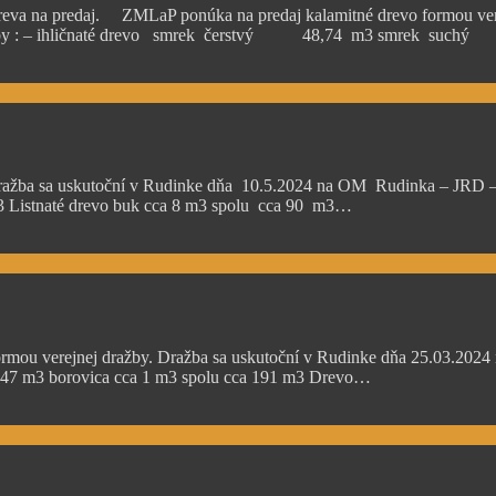
dreva na predaj. ZMLaP ponúka na predaj kalamitné drevo formou ver
dmete dražby : – ihličnaté drevo smrek čerstvý 48,74 
ražba sa uskutoční v Rudinke dňa 10.5.2024 na OM Rudinka – JRD – s
3 Listnaté drevo buk cca 8 m3 spolu cca 90 m3…
rmou verejnej dražby. Dražba sa uskutoční v Rudinke dňa 25.03.2024
a 147 m3 borovica cca 1 m3 spolu cca 191 m3 Drevo…