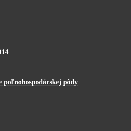
014
 poľnohospodárskej pôdy