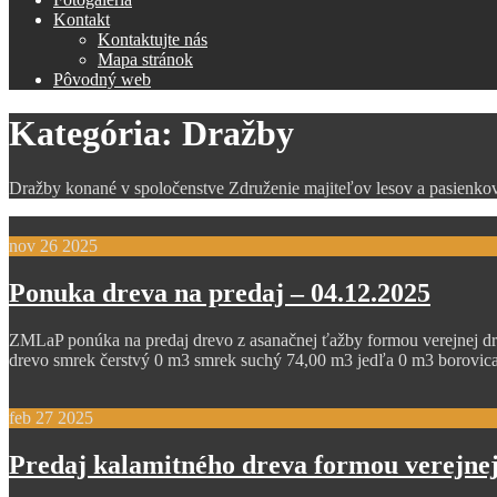
Kontakt
Kontaktujte nás
Mapa stránok
Pôvodný web
Kategória:
Dražby
Dražby konané v spoločenstve Združenie majiteľov lesov a pasie
nov
26
2025
Ponuka dreva na predaj – 04.12.2025
ZMLaP ponúka na predaj drevo z asanačnej ťažby formou verejnej dr
drevo smrek čerstvý 0 m3 smrek suchý 74,00 m3 jedľa 0 m3 borovic
feb
27
2025
Predaj kalamitného dreva formou verejnej