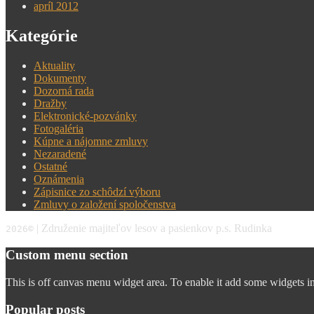
apríl 2012
Kategórie
Aktuality
Dokumenty
Dozorná rada
Dražby
Elektronické-pozvánky
Fotogaléria
Kúpne a nájomne zmluvy
Nezaradené
Ostatné
Oznámenia
Zápisnice zo schôdzí výboru
Zmluvy o založení spoločenstva
| Združenie majiteľov lesov a pasienkov p.s. Rudinka
2026
©
Custom menu section
This is off canvas menu widget area. To enable it add some widgets i
Popular posts