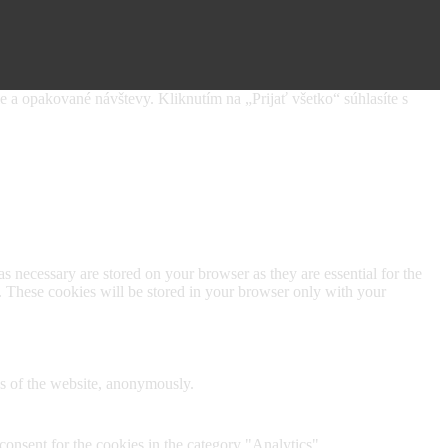
 a opakované návštevy. Kliknutím na „Prijať všetko“ súhlasíte s
s necessary are stored on your browser as they are essential for the
e. These cookies will be stored in your browser only with your
res of the website, anonymously.
onsent for the cookies in the category "Analytics".