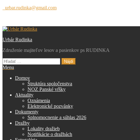
Preskočiť
urbar.rudinka@gmail.com
na
obsah
Urbár Rudinka
Združenie majiteľov lesov a pasienkov ps RUDINKA
Hľadať:
Menu
Domov
Štruktúra spoločenstva
NOZ Panské vŕšky
Aktuality
Oznámenia
Elektronické pozvánky
Dokumenty
Splnomocnenie a súhlas 2026
Dražby
Lokality dražieb
Notifikácie o dražbách
Fotogaléria