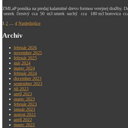
ZMLaP ponúka na predaj kalamitné drevo formou verejnej dražby. D
smrek čerstvý cca 50 m3 smrek suchý cca 180 m3 borovica cca 2
Stránkovanie
1
2
…
4
Nasledujúce
príspevkov
Archív
február 2026
november 2025
február 2025
máj 2024
marec 2024
február 2024
december 2023
september 2023
júl 2023
apríl 2023
marec 2023
február 2023
január 2023
august 2022
apríl 2022
marec 2022