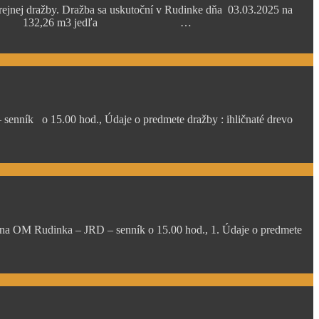
ejnej dražby. Dražba sa uskutoční v Rudinke dňa 03.03.2025 na
m3 smrek suchý 132,26 m3 jedľa …
enník o 15.00 hod., Údaje o predmete dražby : ihličnaté drevo
 na OM Rudinka – JRD – senník o 15.00 hod., 1. Údaje o predmete