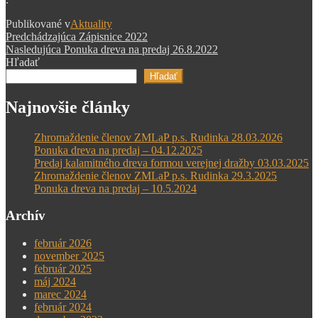
Publikované v
Aktuality
Navigácia
Predchádzajúci
Predchádzajúca
Zápisnice 2022
príspevok
Nasledujúci
Nasledujúca
Ponuka dreva na predaj 26.8.2022
v
príspevok
Hľadať
článku
Hľadať
Najnovšie články
Zhromaždenie členov ZMLaP p.s. Rudinka 28.03.2026
Ponuka dreva na predaj – 04.12.2025
Predaj kalamitného dreva formou verejnej dražby 03.03.2025
Zhromaždenie členov ZMLaP p.s. Rudinka 29.3.2025
Ponuka dreva na predaj – 10.5.2024
Archív
február 2026
november 2025
február 2025
máj 2024
marec 2024
február 2024