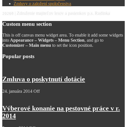
Zmluvy o založení spoločenstva
| Združenie majiteľov lesov a pasienkov p.s. Rudinka
2026
©
Custom menu section
This is off canvas menu widget area. To enable it add some widgets
into
Appearance – Widgets – Menu Section
, and go to
Customizer – Main menu
to set the icon position.
Popular posts
Zmluva o poskytnutí dotácie
24. januára 2014
Off
Výberové konanie na pestovné práce v r.
2014