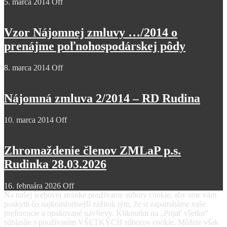
5. marca 2014
Off
Vzor Nájomnej zmluvy …/2014 o
prenájme poľnohospodárskej pôdy
8. marca 2014
Off
Nájomná zmluva 2/2014 – RD Rudina
10. marca 2014
Off
Zhromaždenie členov ZMLaP p.s.
Rudinka 28.03.2026
16. februára 2026
Off
Na našej webovej stránke používame súbory cookie, aby sme vám
poskytli čo najkomfortnejší zážitok tým, že si zapamätáme vaše
preferencie a opakované návštevy. Kliknutím na „Prijať všetko“
súhlasíte s používaním VŠETKÝCH súborov cookie. Môžete však