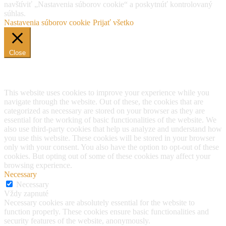
navštíviť „Nastavenia súborov cookie“ a poskytnúť kontrolovaný
súhlas.
Nastavenia súborov cookie
Prijať všetko
Close
Privacy Overview
This website uses cookies to improve your experience while you
navigate through the website. Out of these, the cookies that are
categorized as necessary are stored on your browser as they are
essential for the working of basic functionalities of the website. We
also use third-party cookies that help us analyze and understand how
you use this website. These cookies will be stored in your browser
only with your consent. You also have the option to opt-out of these
cookies. But opting out of some of these cookies may affect your
browsing experience.
Necessary
Necessary
Vždy zapnuté
Necessary cookies are absolutely essential for the website to
function properly. These cookies ensure basic functionalities and
security features of the website, anonymously.