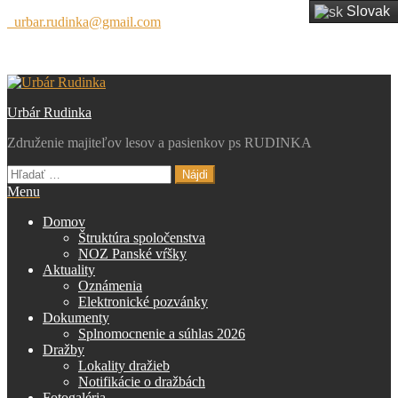
Slovak
Preskočiť
urbar.rudinka@gmail.com
na
obsah
Urbár Rudinka
Združenie majiteľov lesov a pasienkov ps RUDINKA
Hľadať:
Menu
Domov
Štruktúra spoločenstva
NOZ Panské vŕšky
Aktuality
Oznámenia
Elektronické pozvánky
Dokumenty
Splnomocnenie a súhlas 2026
Dražby
Lokality dražieb
Notifikácie o dražbách
Fotogaléria