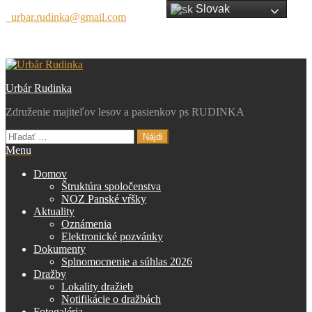
Slovak
Preskočiť
urbar.rudinka@gmail.com
na
obsah
Urbár Rudinka
Združenie majiteľov lesov a pasienkov ps RUDINKA
Hľadať:
Menu
Domov
Štruktúra spoločenstva
NOZ Panské vŕšky
Aktuality
Oznámenia
Elektronické pozvánky
Dokumenty
Splnomocnenie a súhlas 2026
Dražby
Lokality dražieb
Notifikácie o dražbách
Fotogaléria