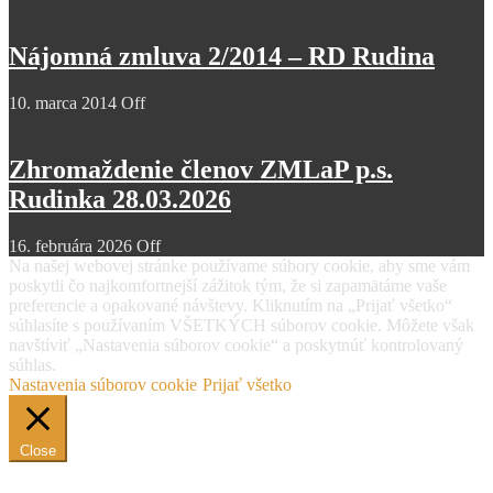
Nájomná zmluva 2/2014 – RD Rudina
10. marca 2014
Off
Zhromaždenie členov ZMLaP p.s.
Rudinka 28.03.2026
16. februára 2026
Off
Na našej webovej stránke používame súbory cookie, aby sme vám
poskytli čo najkomfortnejší zážitok tým, že si zapamätáme vaše
preferencie a opakované návštevy. Kliknutím na „Prijať všetko“
súhlasíte s používaním VŠETKÝCH súborov cookie. Môžete však
navštíviť „Nastavenia súborov cookie“ a poskytnúť kontrolovaný
súhlas.
Nastavenia súborov cookie
Prijať všetko
Close