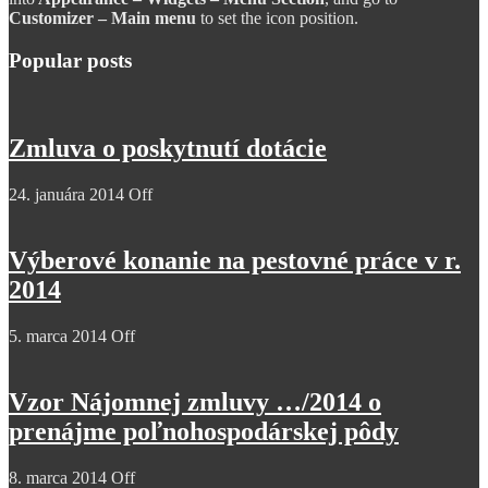
Customizer – Main menu
to set the icon position.
Popular posts
Zmluva o poskytnutí dotácie
24. januára 2014
Off
Výberové konanie na pestovné práce v r.
2014
5. marca 2014
Off
Vzor Nájomnej zmluvy …/2014 o
prenájme poľnohospodárskej pôdy
8. marca 2014
Off