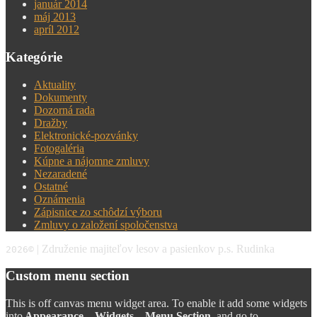
január 2014
máj 2013
apríl 2012
Kategórie
Aktuality
Dokumenty
Dozorná rada
Dražby
Elektronické-pozvánky
Fotogaléria
Kúpne a nájomne zmluvy
Nezaradené
Ostatné
Oznámenia
Zápisnice zo schôdzí výboru
Zmluvy o založení spoločenstva
| Združenie majiteľov lesov a pasienkov p.s. Rudinka
2026
©
Custom menu section
This is off canvas menu widget area. To enable it add some widgets
into
Appearance – Widgets – Menu Section
, and go to