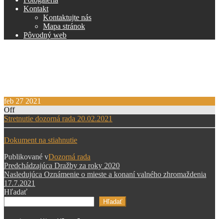
Kontakt
Kontaktujte nás
Mapa stránok
Pôvodný web
Zápisnica zo stretnutia
dozornej rady 20.2.2021
feb
27
2021
Off
Stretnutie dozorná rada 20.02.2021
Dokument na stiahnutie
Publikované v
Dozorná rada
Navigácia
Predchádzajúci
Predchádzajúca
Dražby za roky 2020
príspevok
Nasledujúci
Nasledujúca
Oznámenie o mieste a konaní valného zhromaždenia
v
príspevok
17.7.2021
článku
Hľadať
Hľadať